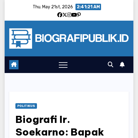
Skip
Thu. May 21st, 2026
2:41:22 AM
to
content
POLITIKUS
Biografi Ir.
Soekarno: Bapak