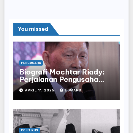
You missed
PENGUSAHA
Biografi Mochtar Riady:
Perjalanan Pengusaha
yang Mendirikan Lippo
APRIL 11, 2025
EDWARD
Group
POLITIKUS