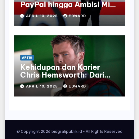
PayPal hingga Ambisi Misi
Mars
APRIL 10, 2025
EDWARD
ARTIS
Kehidupan dan Karier
Chris Hemsworth: Dari
Pahlawan Super ke
APRIL 10, 2025
EDWARD
Bintang Hollywood
© Copyright 2026 biografipublik.id - All Rights Reserved