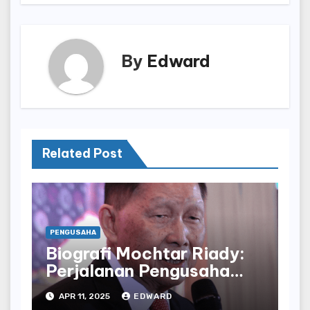
By
Edward
Related Post
PENGUSAHA
Biografi Mochtar Riady:
Perjalanan Pengusaha
yang Mendirikan Lippo
APR 11, 2025
EDWARD
Group