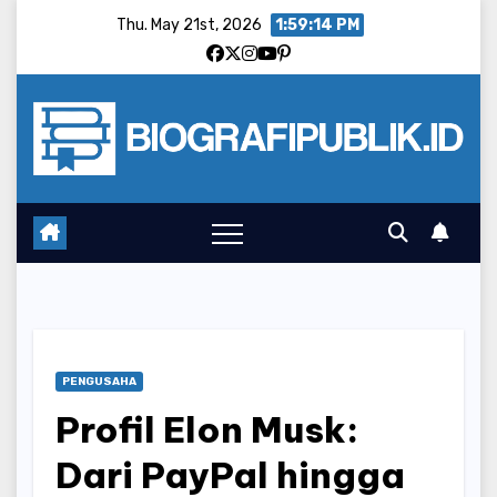
Skip
Thu. May 21st, 2026
1:59:15 PM
to
content
PENGUSAHA
Profil Elon Musk:
Dari PayPal hingga