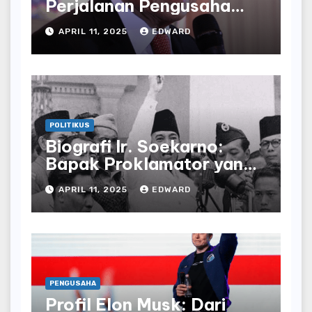
Perjalanan Pengusaha
yang Mendirikan Lippo
APRIL 11, 2025
EDWARD
Group
POLITIKUS
Biografi Ir. Soekarno:
Bapak Proklamator yang
Mengubah Sejarah
APRIL 11, 2025
EDWARD
Indonesia
PENGUSAHA
Profil Elon Musk: Dari