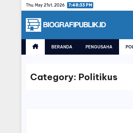
Skip
Thu. May 21st, 2026
7:48:33 PM
to
content
BERANDA
PENGUSAHA
PO
Category:
Politikus