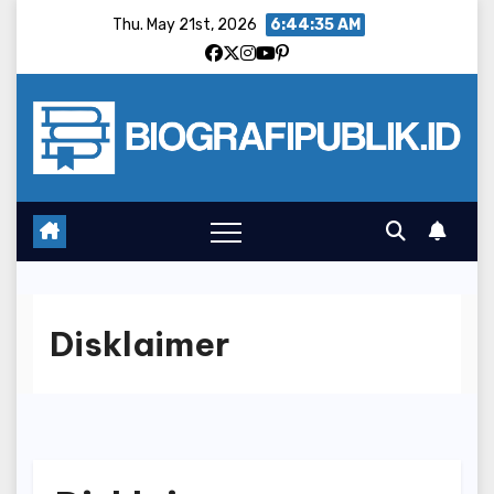
Skip
Thu. May 21st, 2026
6:44:36 AM
to
content
Disklaimer