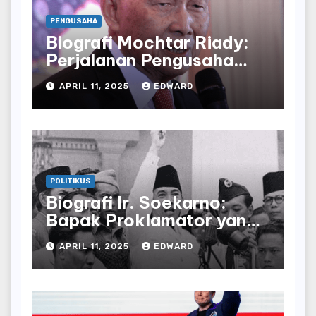
PENGUSAHA
Biografi Mochtar Riady:
Perjalanan Pengusaha
yang Mendirikan Lippo
APRIL 11, 2025
EDWARD
Group
POLITIKUS
Biografi Ir. Soekarno:
Bapak Proklamator yang
Mengubah Sejarah
APRIL 11, 2025
EDWARD
Indonesia